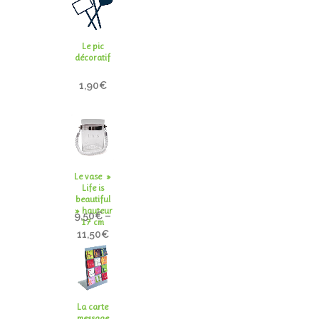
Le pic
décoratif
1,90
€
Le vase »
Life is
beautiful
» hauteur
9,50
€
–
17 cm
11,50
€
La carte
message