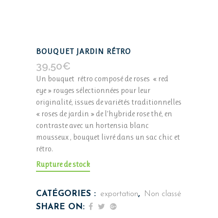
BOUQUET JARDIN RÉTRO
39,50
€
Un bouquet rétro composé de roses « red
eye » rouges sélectionnées pour leur
originalité, issues de variétés traditionnelles
« roses de jardin » de l’hybride rose thé, en
contraste avec un hortensia blanc
mousseux , bouquet livré dans un sac chic et
rétro.
Rupture de stock
CATÉGORIES :
exportation
,
Non classé
SHARE ON: