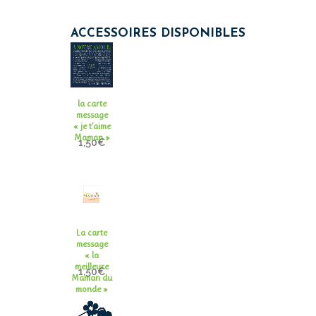
ACCESSOIRES DISPONIBLES
la carte
message
« je t’aime
Maman »
1,50
€
La carte
message
« la
meilleure
1,50
€
Maman du
monde »